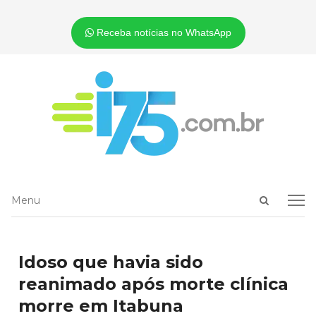
Receba notícias no WhatsApp
Open
Menu
Menu
search
panel
Idoso que havia sido
reanimado após morte clínica
morre em Itabuna