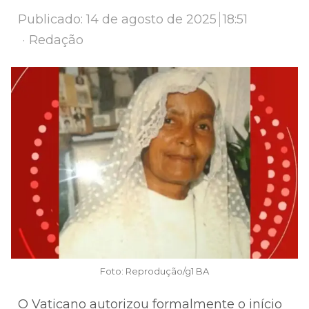
Publicado:
14 de agosto de 2025
18:51
Author
Redação
Foto: Reprodução/g1 BA
O Vaticano autorizou formalmente o início