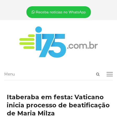
Receba notícias no WhatsApp
Open
Menu
Menu
search
panel
Itaberaba em festa: Vaticano
inicia processo de beatificação
de Maria Milza