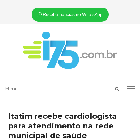
Receba notícias no WhatsApp
Open
Menu
Menu
search
panel
Itatim recebe cardiologista
para atendimento na rede
municipal de saúde