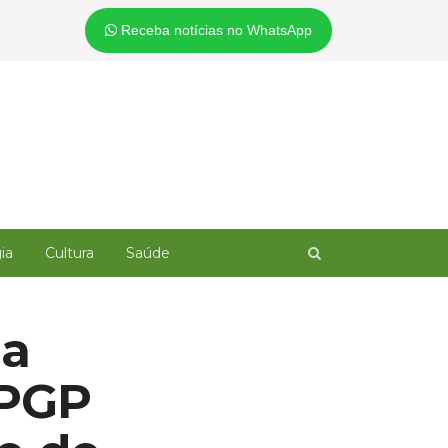
Receba notícias no WhatsApp
Open
ia
Cultura
Saúde
search
panel
da
 PGP