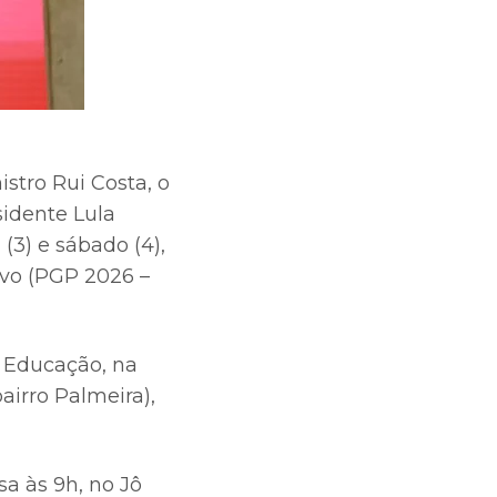
stro Rui Costa, o
sidente Lula
(3) e sábado (4),
ivo (PGP 2026 –
e Educação, na
airro Palmeira),
a às 9h, no Jô