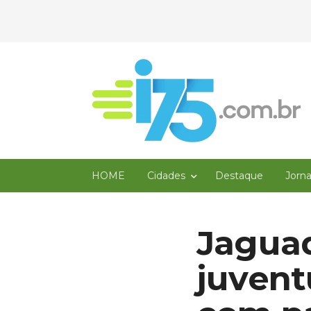
HOME
Cidades
Destaque
Jorn
Jaguaq
juvent