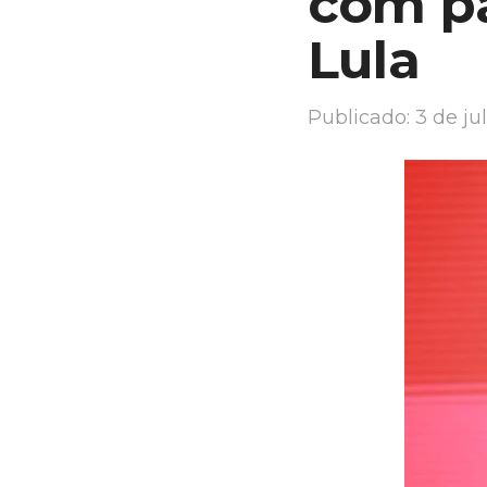
com pa
Lula
Publicado:
3 de ju