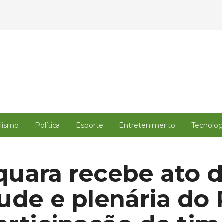
alismo
Política
Esporte
Entretenimento
Tecnolog
uara recebe ato 
ude e plenária do