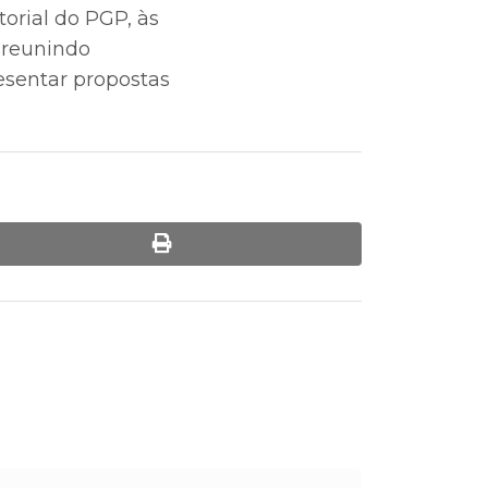
torial do PGP, às
, reunindo
esentar propostas
print