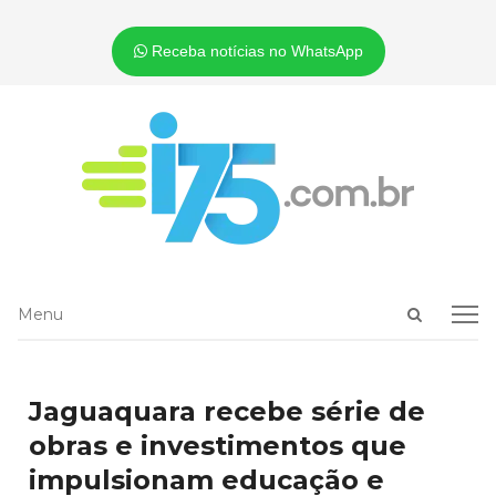
Receba notícias no WhatsApp
Open
Menu
Menu
search
panel
Jaguaquara recebe série de
obras e investimentos que
impulsionam educação e