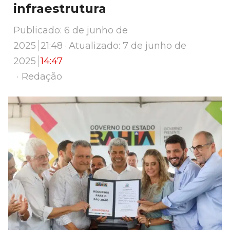
infraestrutura
Publicado:
6 de junho de
2025
21:48
Atualizado: 7 de junho de
2025
14:47
Author
Redação