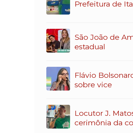
Prefeitura de It
São João de Am
estadual
Flávio Bolsonar
sobre vice
Locutor J. Mato
cerimônia da c