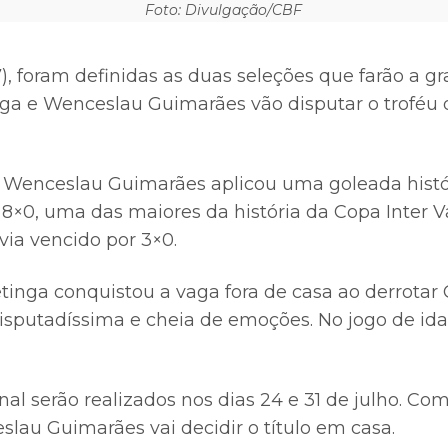
Foto: Divulgação/CBF
, foram definidas as duas seleções que farão a g
tinga e Wenceslau Guimarães vão disputar o troféu
 Wenceslau Guimarães aplicou uma goleada hist
 8×0, uma das maiores da história da Copa Inter V
avia vencido por 3×0.
tinga conquistou a vaga fora de casa ao derrotar 
isputadíssima e cheia de emoções. No jogo de i
inal serão realizados nos dias 24 e 31 de julho. C
au Guimarães vai decidir o título em casa.