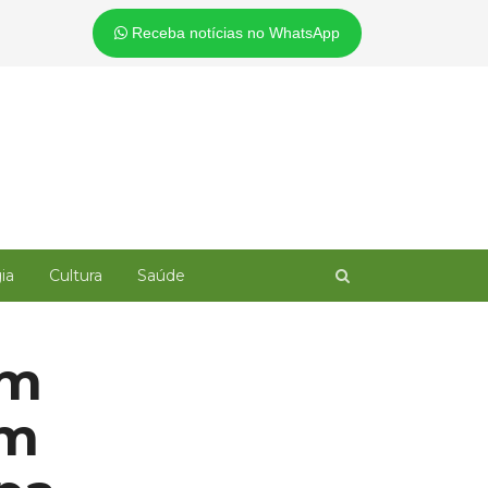
Receba notícias no WhatsApp
Open
ia
Cultura
Saúde
search
panel
om
em