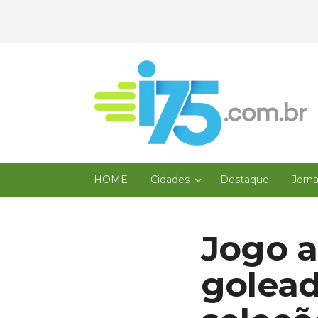
HOME
Cidades
Destaque
Jorn
Jogo a
golead