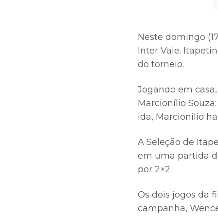
Neste domingo (17)
Inter Vale. Itape
do torneio.
Jogando em casa,
Marcionílio Souza:
ida, Marcionílio h
A Seleção de Itape
em uma partida d
por 2×2.
Os dois jogos da f
campanha, Wencesl