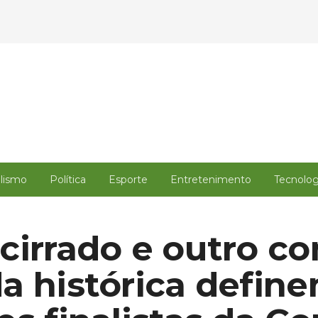
alismo
Política
Esporte
Entretenimento
Tecnolog
cirrado e outro c
a histórica defin