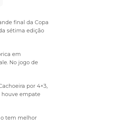
rande final da Copa
 da sétima edição
órica em
ale. No jogo de
Cachoeira por 4×3,
da houve empate
omo tem melhor