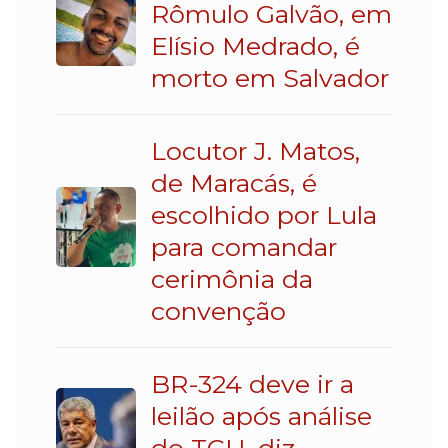
Rômulo Galvão, em
Elísio Medrado, é
morto em Salvador
Locutor J. Matos,
de Maracás, é
escolhido por Lula
para comandar
cerimônia da
convenção
BR-324 deve ir a
leilão após análise
do TCU, diz