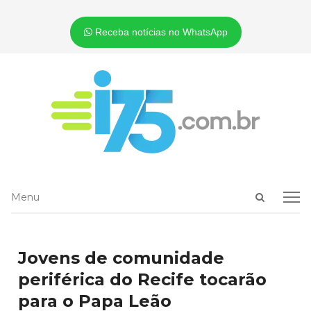
Receba notícias no WhatsApp
Open
Menu
Menu
search
panel
Jovens de comunidade
periférica do Recife tocarão
para o Papa Leão