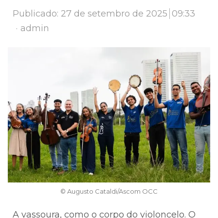
Publicado:
27 de setembro de 2025
09:33
Author
admin
© Augusto Cataldi/Ascom OCC
A vassoura, como o corpo do violoncelo. O