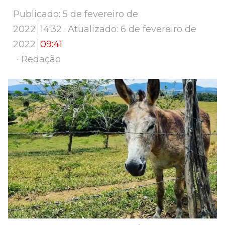
Publicado:
5 de fevereiro de
2022
14:32
Atualizado: 6 de fevereiro de
2022
09:41
Author
Redação