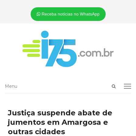
Receba notícias no WhatsApp
Open
Menu
Menu
search
panel
Justiça suspende abate de
jumentos em Amargosa e
outras cidades