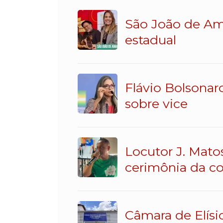
São João de Am
estadual
Flávio Bolsonar
sobre vice
Locutor J. Mato
cerimônia da c
Câmara de Elísi