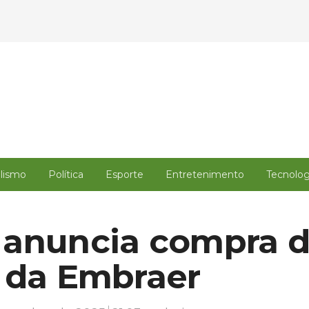
alismo
Política
Esporte
Entretenimento
Tecnolog
 anuncia compra d
 da Embraer