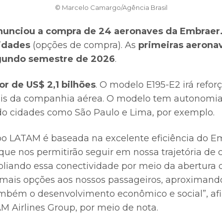
© Marcelo Camargo/Agência Brasil
nunciou a compra de 24 aeronaves da Embraer
idades
(opções de compra). As
primeiras aerona
gundo semestre de 2026
.
r de US$ 2,1 bilhões
. O modelo E195-E2 irá reforç
ais da companhia aérea. O modelo tem autonomia
ndo cidades como São Paulo e Lima, por exemplo.
po LATAM é baseada na excelente eficiência do E
, que nos permitirão seguir em nossa trajetória d
pliando essa conectividade por meio da abertura 
 mais opções aos nossos passageiros, aproximan
mbém o desenvolvimento econômico e social”, af
M Airlines Group, por meio de nota.