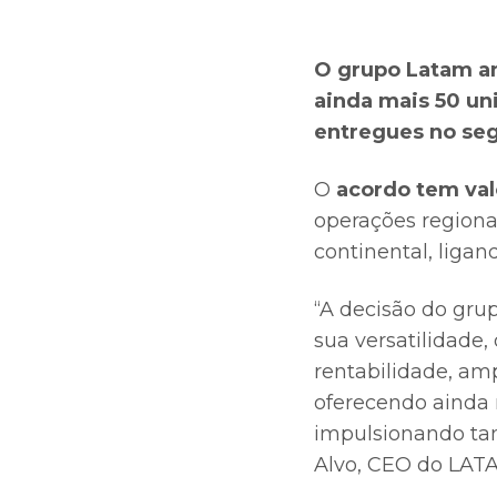
O grupo Latam a
ainda mais 50 un
entregues no se
O
acordo tem valo
operações region
continental, liga
“A decisão do gru
sua versatilidade
rentabilidade, am
oferecendo ainda
impulsionando ta
Alvo, CEO do LATA