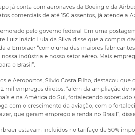
rupo já conta com aeronaves da Boeing e da Airbus
atos comerciais de até 150 assentos, já atende a Az
memorado pelo governo federal. Em uma postagem
nte Luiz Inácio Lula da Silva disse que a compra da
da a Embraer “como uma das maiores fabricantes
 nossa indústria e nosso setor aéreo. Mais empreg
ara o Brasil”.
os e Aeroportos, Silvio Costa Filho, destacou que 
e 2 mil empregos diretos, “além da ampliação de n
país e na América do Sul, fortalecendo sobretudo 
aloga com o crescimento da aviação, com o fortale
azer, que geram emprego e renda no Brasil”, disse
braer estavam incluídos no tarifaço de 50% impo