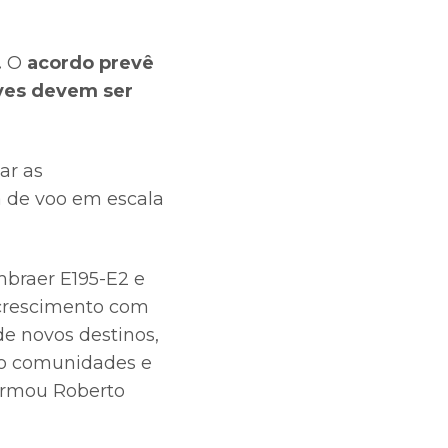
.
O
acordo prevê
ves devem ser
ar as
 de voo em escala
mbraer E195-E2 e
e crescimento com
de novos destinos,
do comunidades e
irmou Roberto