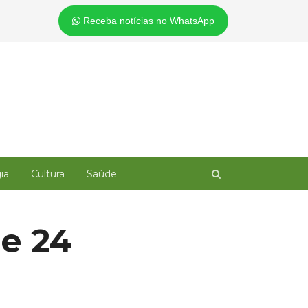
Receba notícias no WhatsApp
Open
ia
Cultura
Saúde
search
panel
e 24