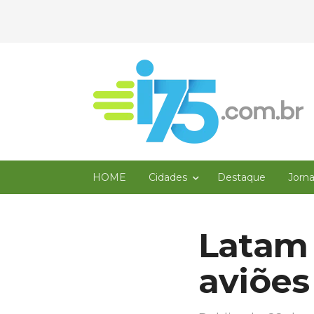
HOME
Cidades
Destaque
Jorn
Latam
aviões