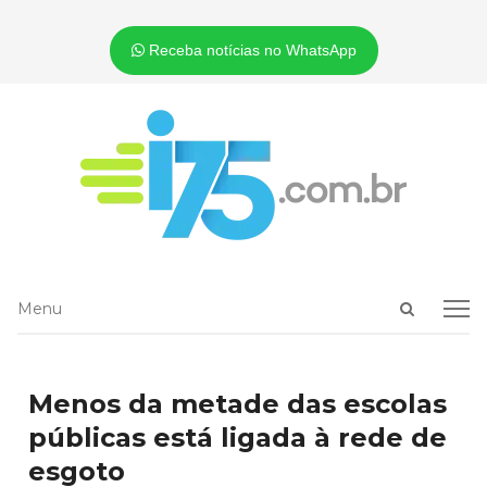
Receba notícias no WhatsApp
Open
Menu
Menu
search
panel
Menos da metade das escolas
públicas está ligada à rede de
esgoto