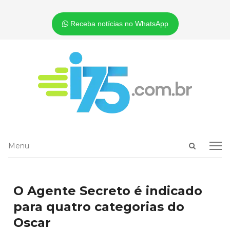
Receba notícias no WhatsApp
Open
Menu
Menu
search
panel
O Agente Secreto é indicado
para quatro categorias do
Oscar