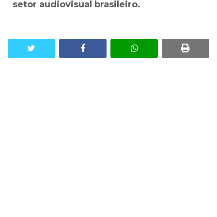
setor audiovisual brasileiro.
twitter
facebook
whatsapp
print