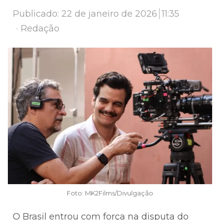
Publicado:
22 de janeiro de 2026
11:35
Author
Redação
Foto: MK2Films/Divulgação
O Brasil entrou com força na disputa do