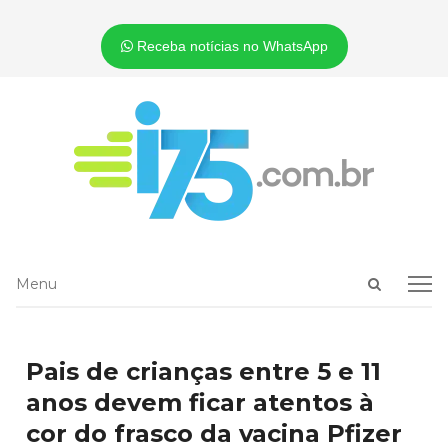
Receba notícias no WhatsApp
Open
Menu
Menu
search
panel
Pais de crianças entre 5 e 11
anos devem ficar atentos à
cor do frasco da vacina Pfizer