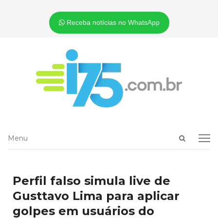
Receba notícias no WhatsApp
Open
Menu
Menu
search
panel
Perfil falso simula live de
Gusttavo Lima para aplicar
golpes em usuários do