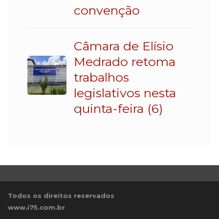
convenção
Câmara de Elísio
Medrado retoma
trabalhos
legislativos nesta
quinta-feira (6)
Todos os direitos reservados
www.i75.com.br