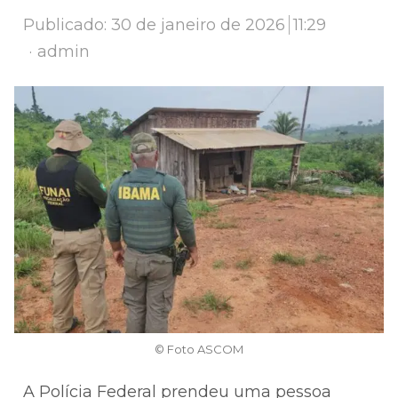
Publicado:
30 de janeiro de 2026
11:29
Author
admin
© Foto ASCOM
A Polícia Federal prendeu uma pessoa