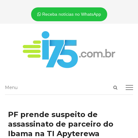
Receba notícias no WhatsApp
Open
Menu
Menu
search
panel
PF prende suspeito de
assassinato de parceiro do
Ibama na TI Apyterewa