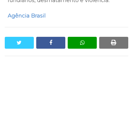
fundiários, desmatamento e violência.
Agência Brasil
twitter
facebook
whatsapp
print