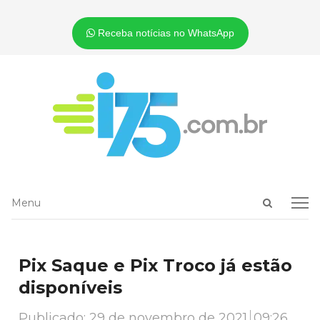
Receba notícias no WhatsApp
Open
Menu
Menu
search
panel
Pix Saque e Pix Troco já estão
disponíveis
Publicado:
29 de novembro de 2021
09:26