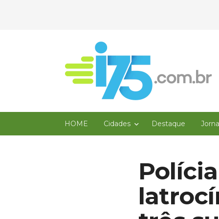
HOME
Cidades
Destaque
Jorn
Políci
latroc