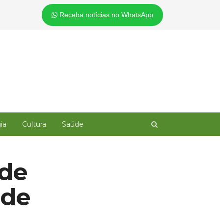
Receba notícias no WhatsApp
Open
ia
Cultura
Saúde
search
panel
 de
nde