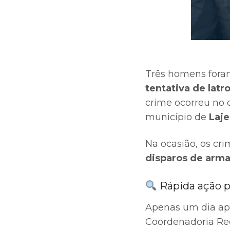
Três homens foram 
tentativa de latr
crime ocorreu no 
município de
Laje
Na ocasião, os cr
disparos de arma
Rápida ação po
Apenas um dia após
Coordenadoria Reg