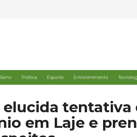
alismo
Política
Esporte
Entretenimento
Tecnolog
a elucida tentativa
ínio em Laje e pre