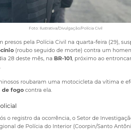
Foto: Ilustrativa/Divulgação/Polícia Civil
presos pela Polícia Civil na quarta-feira (29), sus
ocínio
(roubo seguido de morte) contra um homem
dia 28 deste mês, na
BR-101
, próximo ao entronc
.
iminosos roubaram uma motocicleta da vítima e e
 de fogo
contra ela.
licial
 o registro da ocorrência, o Setor de Investigação
ional de Polícia do Interior (Coorpin/Santo Antôn