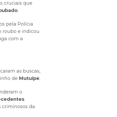
s cruciais que
roubado
.
os pela Polícia
o roubo e indicou
fuga com a
icaram as buscas,
zinho de
Mutuípe
.
renderam o
ecedentes
s criminosos da