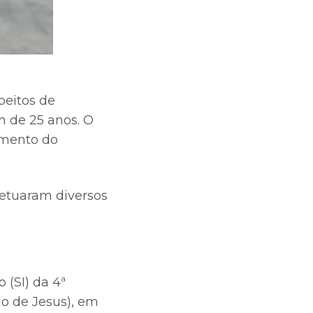
peitos de
 de 25 anos. O
amento do
fetuaram diversos
 (SI) da 4ª
io de Jesus), em