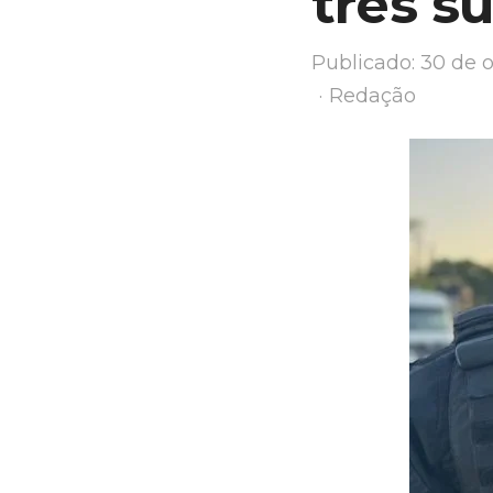
três s
Publicado:
30 de 
Author
Redação