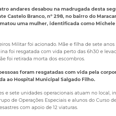
tro andares desabou na madrugada desta segu
te Castelo Branco, nº 298, no bairro do Maraca
e matou uma mulher, identificada como Michele
os Militar foi acionado. Mãe e filha de sete anos
na foi resgatada com vida perto das 6h30 e levad
ãe foi retirada morta dos escombros.
 pessoas foram resgatadas com vida pela corp
a ao Hospital Municipal Salgado Filho.
es e sete unidades operacionais atuam no local, i
Grupo de Operações Especiais e alunos do Curso d
astres com apoio de 12 viaturas.