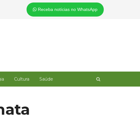
Receba notícias no WhatsApp
Open
ia
Cultura
Saúde
search
panel
mata