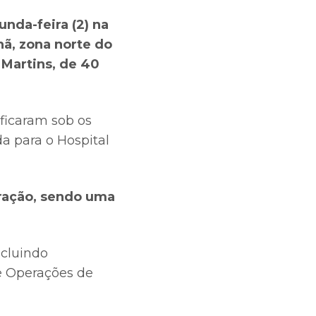
nda-feira (2) na
nã, zona norte do
 Martins, de 40
 ficaram sob os
a para o Hospital
oração, sendo uma
ncluindo
e Operações de