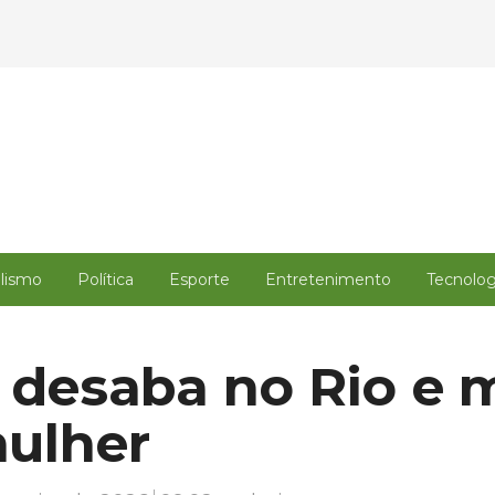
alismo
Política
Esporte
Entretenimento
Tecnolog
 desaba no Rio e 
ulher