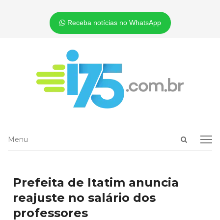
Receba notícias no WhatsApp
Open
Menu
Menu
search
panel
Prefeita de Itatim anuncia
reajuste no salário dos
professores