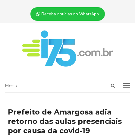
Receba notícias no WhatsApp
Open
Menu
Menu
search
panel
Prefeito de Amargosa adia
retorno das aulas presenciais
por causa da covid-19