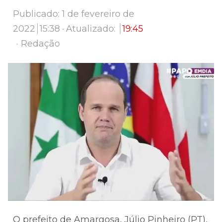
Publicado:
1 de fevereiro de
2022
15:38
Atualizado:
19:45
Author
Redação
O prefeito de Amargosa, Júlio Pinheiro (PT),