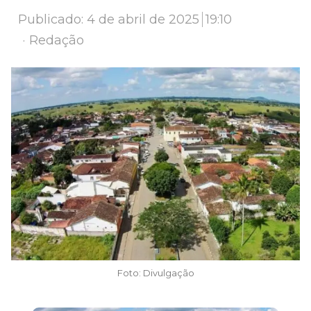
Publicado:
4 de abril de 2025
19:10
Author
Redação
Foto: Divulgação