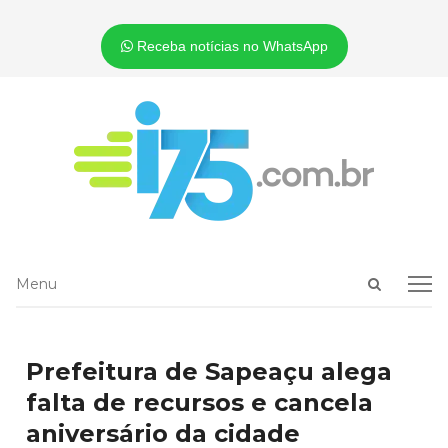
Receba notícias no WhatsApp
Open
Menu
Menu
search
panel
Prefeitura de Sapeaçu alega
falta de recursos e cancela
aniversário da cidade