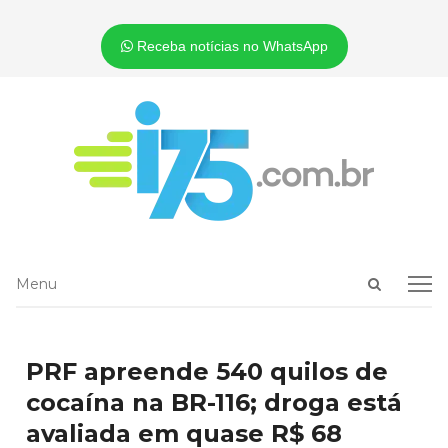
Receba notícias no WhatsApp
Open
Menu
Menu
search
panel
PRF apreende 540 quilos de
cocaína na BR-116; droga está
avaliada em quase R$ 68