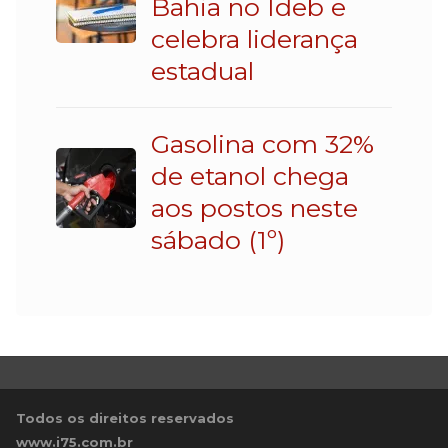
Bahia no Ideb e
celebra liderança
estadual
Gasolina com 32%
de etanol chega
aos postos neste
sábado (1º)
Todos os direitos reservados
www.i75.com.br