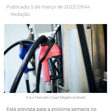
Publicado:
5 de março de 2022
09:44
Author
Redação
Foto: Marcello Casal Jr/Agência Brasil
Está prevista para a próxima semana no