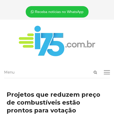
Receba notícias no WhatsApp
Open
Menu
Menu
search
panel
Projetos que reduzem preço
de combustíveis estão
prontos para votação