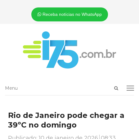
Receba notícias no WhatsApp
Open
Menu
Menu
search
panel
Rio de Janeiro pode chegar a
39ºC no domingo
Publicado:
10 de janeiro de 2026
08:33