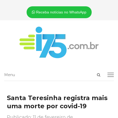
Receba notícias no WhatsApp
Open
Menu
Menu
search
panel
Santa Teresinha registra mais
uma morte por covid-19
Publicado:
11 de fevereiro de