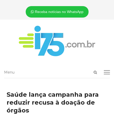
Receba notícias no WhatsApp
Open
Menu
Menu
search
panel
Saúde lança campanha para
reduzir recusa à doação de
órgãos