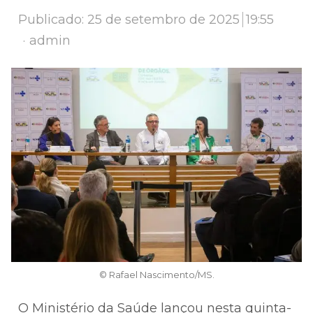
Publicado:
25 de setembro de 2025
19:55
Author
admin
© Rafael Nascimento/MS.
O Ministério da Saúde lançou nesta quinta-