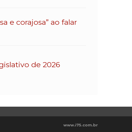
a e corajosa” ao falar
gislativo de 2026
www.i75.com.br