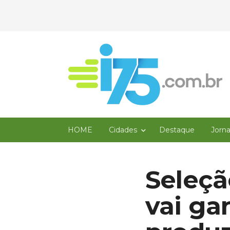
HOME
Cidades
Destaque
Jorn
Seleç
vai ga