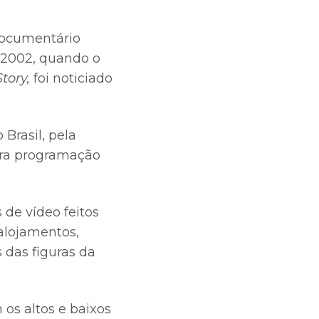
 documentário
e 2002, quando o
Story,
foi noticiado
Brasil, pela
ara programação
 de vídeo feitos
alojamentos,
 das figuras da
 os altos e baixos