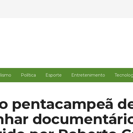
alismo
Política
Esporte
Entretenimento
Tecnolog
ão pentacampeã d
nhar documentári