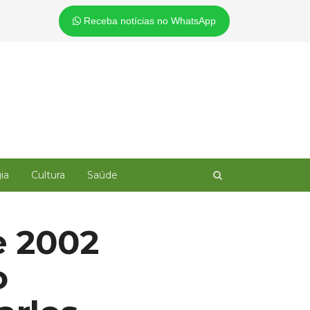
Receba notícias no WhatsApp
Open
ia
Cultura
Saúde
search
panel
e 2002
o