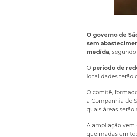
O governo de São
sem abasteciment
medida
, segundo
O
período de red
localidades terão 
O comitê, formado
a Companhia de S
quais áreas serão
A ampliação vem 
queimadas em tod