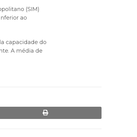
politano (SIM)
nferior ao
 da capacidade do
nte. A média de
print