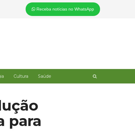
Receba notícias no WhatsApp
Open
ia
Cultura
Saúde
search
panel
dução
a para