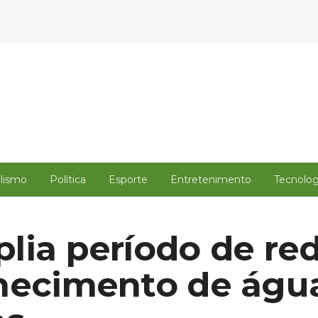
alismo
Política
Esporte
Entretenimento
Tecnolog
lia período de re
necimento de águ