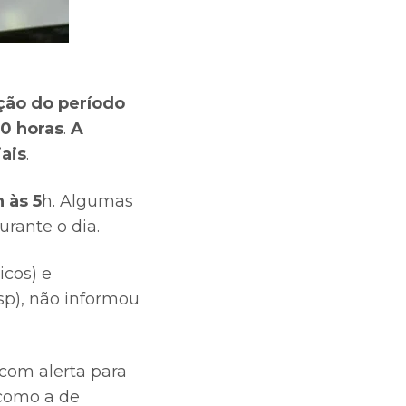
ação do período
0 horas
.
A
ais
.
 às 5
h. Algumas
urante o dia.
icos) e
p), não informou
com alerta para
como a de