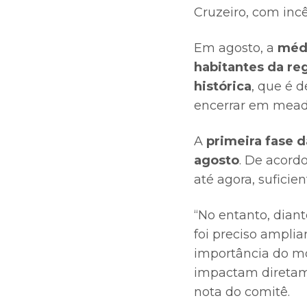
Cruzeiro, com incê
Em agosto, a
médi
habitantes da re
histórica
, que é 
encerrar em meado
A
primeira fase d
agosto
. De acord
até agora, sufici
“No entanto, dian
foi preciso amplia
importância do mo
impactam diretame
nota do comitê.