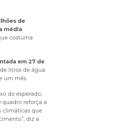
ilhões de
da média
 que costuma
.
antada em 27 de
de litros de água
te um mês.
ixo do esperado,
O quadro reforça a
 climáticas que
cimento”, diz a