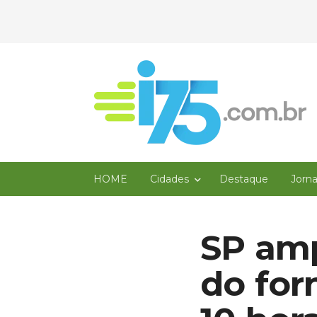
HOME
Cidades
Destaque
Jorn
SP amp
do for