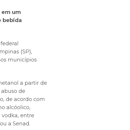
do em um
e bebida
federal
ampinas (SP),
sos municípios
etanol a partir de
 abuso de
do, de acordo com
o alcóolico,
, vodka, entre
rmou a Senad.