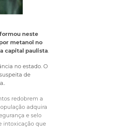
informou neste
 por metanol no
capital paulista
.
ância no estado. O
suspeita de
a..
ntos redobrem a
população adquira
segurança e selo
e intoxicação que