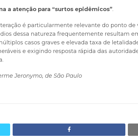
ma a atenção para “surtos epidêmicos”
.
lteração é particularmente relevante do ponto de 
sódios dessa natureza frequentemente resultam e
ltiplos casos graves e elevada taxa de letalidad
eráveis e exigindo resposta rápida das autoridades
a.
herme Jeronymo, de São Paulo
facebook