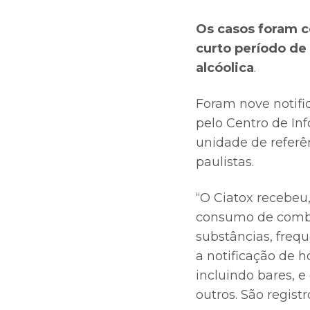
Os casos foram c
curto período de
alcóolica
.
Foram nove notifi
pelo Centro de Inf
unidade de referê
paulistas.
“O Ciatox recebeu,
consumo de combu
substâncias, freq
a notificação de h
incluindo bares, e
outros. São regist