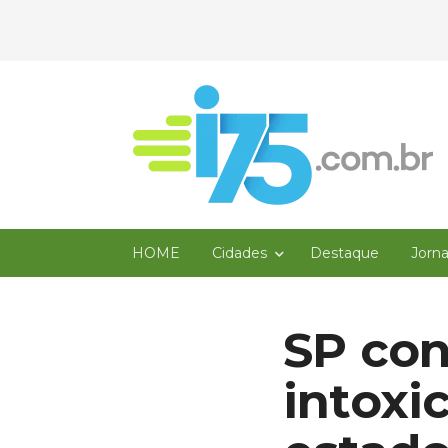
HOME
Cidades
Destaque
Jorn
SP con
intoxi