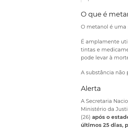
O que é meta
O metanol é uma su
É amplamente util
tintas e medicame
pode levar à mor
A substância não
Alerta
A Secretaria Nacio
Ministério da Just
(26)
após o estado
últimos 25 dias,