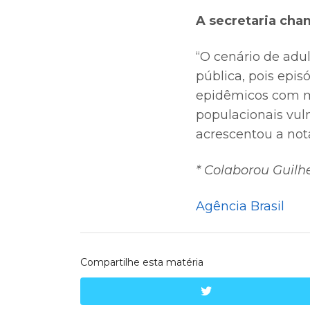
A secretaria cha
“O cenário de adu
pública, pois epi
epidêmicos com mú
populacionais vuln
acrescentou a not
* Colaborou Guil
Agência Brasil
Compartilhe esta matéria
twitter