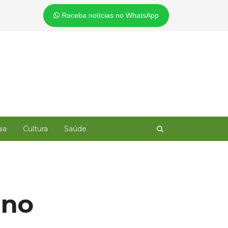
Receba notícias no WhatsApp
Open
ia
Cultura
Saúde
search
panel
 no