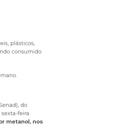
s, plásticos,
uando consumido
umano.
(Senad), do
sexta-feira
or metanol, nos