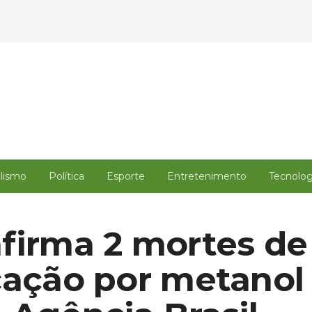
alismo
Política
Esporte
Entretenimento
Tecnolog
firma 2 mortes de
cação por metanol