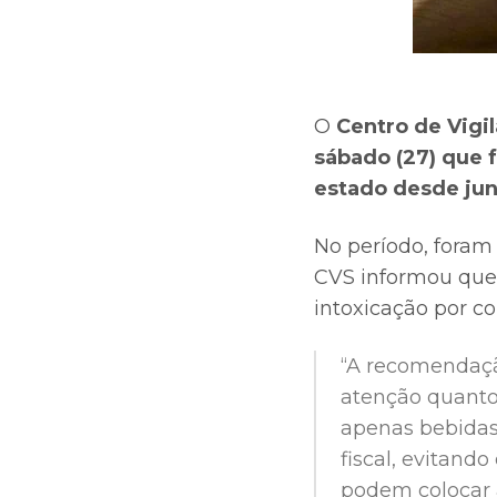
O
Centro de Vigi
sábado (27) que 
estado desde ju
No período, foram
CVS informou que,
intoxicação por c
“A recomendaçã
atenção quanto
apenas bebidas 
fiscal, evitand
podem colocar a