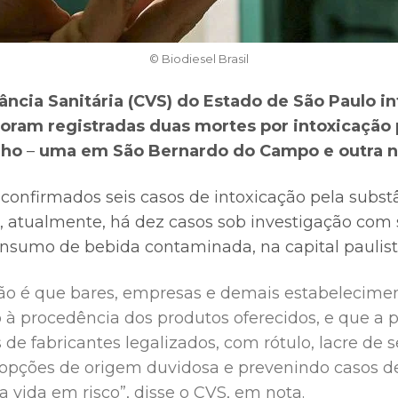
© Biodiesel Brasil
lância Sanitária (CVS) do Estado de São Paulo 
foram registradas duas mortes por intoxicação
nho
–
uma em São Bernardo do Campo e outra na 
 confirmados seis casos de intoxicação pela subst
 atualmente, há dez casos sob investigação com 
onsumo de bebida contaminada, na capital paulist
o é que bares, empresas e demais estabelecime
 à procedência dos produtos oferecidos, e que a 
de fabricantes legalizados, com rótulo, lacre de 
o opções de origem duvidosa e prevenindo casos d
 vida em risco”, disse o CVS, em nota.