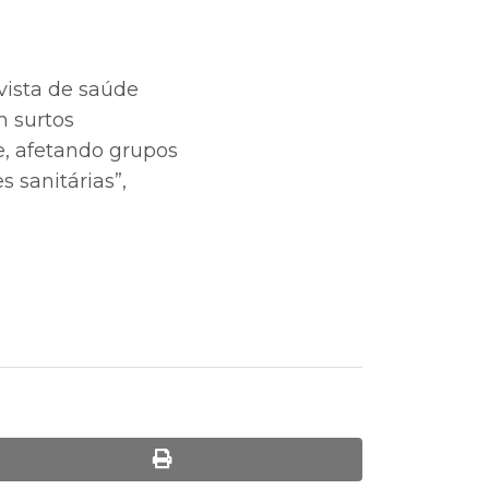
vista de saúde
m surtos
e, afetando grupos
 sanitárias”,
print