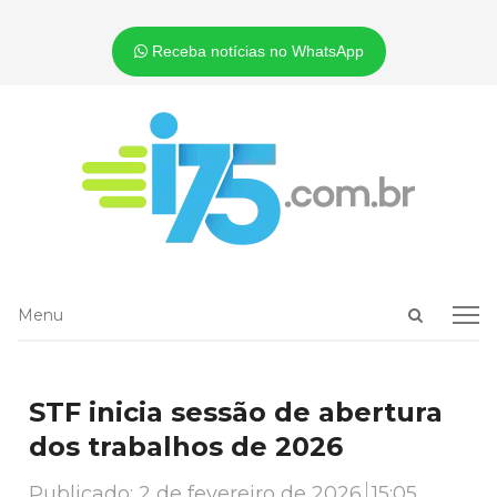
Receba notícias no WhatsApp
Open
Menu
Menu
search
panel
STF inicia sessão de abertura
dos trabalhos de 2026
Publicado:
2 de fevereiro de 2026
15:05