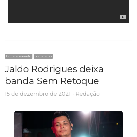
Entretenimento
Jornalismo
Jaldo Rodrigues deixa
banda Sem Retoque
Author
15 de dezembro de 2021
Redação