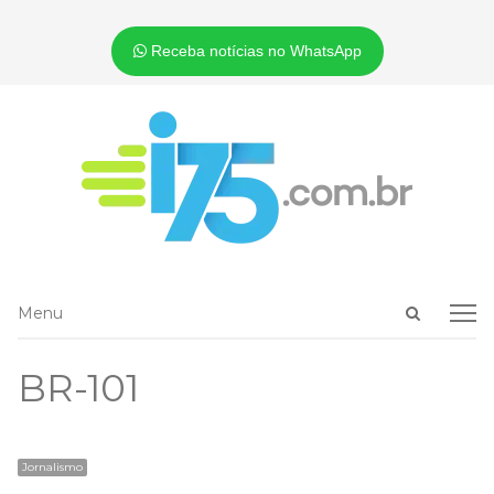
Receba notícias no WhatsApp
Open
Menu
Menu
search
panel
BR-101
Jornalismo