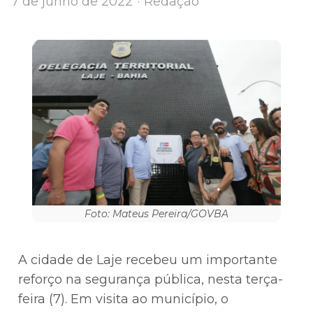
Author
7 de junho de 2022
Redação
Foto: Mateus Pereira/GOVBA
A cidade de Laje recebeu um importante
reforço na segurança pública, nesta terça-
feira (7). Em visita ao município, o