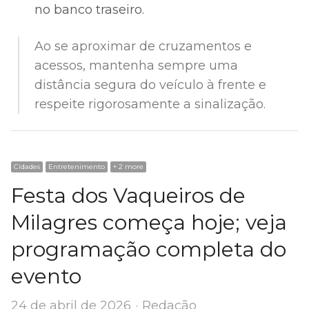
no banco traseiro.
Ao se aproximar de cruzamentos e
acessos, mantenha sempre uma
distância segura do veículo à frente e
respeite rigorosamente a sinalização.
Cidades
Entretenimento
+ 2 more
Festa dos Vaqueiros de
Milagres começa hoje; veja
programação completa do
evento
Author
24 de abril de 2026
Redação