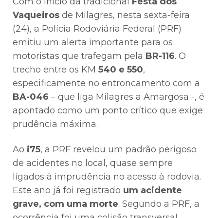
Com o início da tradicional
Festa dos
Vaqueiros
de Milagres, nesta sexta-feira
(24), a Polícia Rodoviária Federal (PRF)
emitiu um alerta importante para os
motoristas que trafegam pela
BR-116
. O
trecho entre os KM
540 e 550
,
especificamente no entroncamento com a
BA-046
– que liga Milagres a Amargosa -, é
apontado como um ponto crítico que exige
prudência máxima.
Ao
i75
, a PRF revelou um padrão perigoso
de acidentes no local, quase sempre
ligados à imprudência no acesso à rodovia.
Este ano já foi registrado
um acidente
grave, com uma morte
. Segundo a PRF, a
ocorrência foi uma colisão transversal