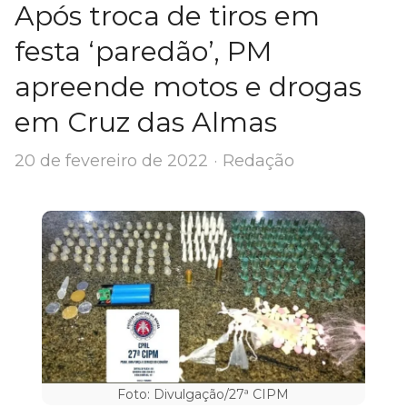
Após troca de tiros em
festa ‘paredão’, PM
apreende motos e drogas
em Cruz das Almas
Author
20 de fevereiro de 2022
Redação
Foto: Divulgação/27ª CIPM