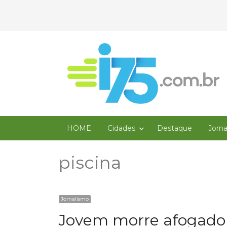
HOME
Cidades
Destaque
Jorn
piscina
Jornalismo
Jovem morre afogado 