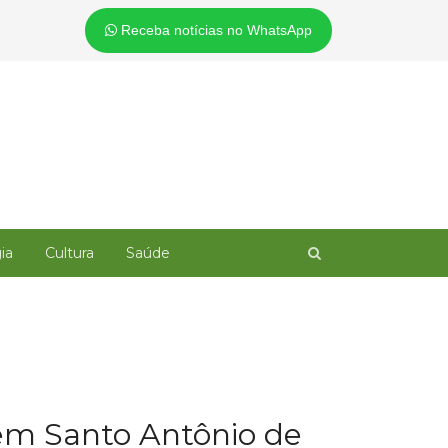
Receba notícias no WhatsApp
Open
ia
Cultura
Saúde
search
panel
em Santo Antônio de