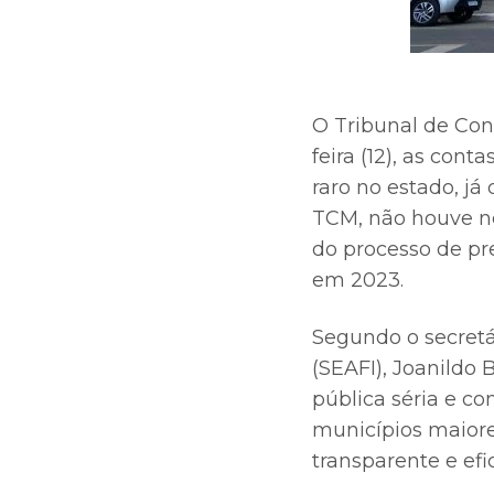
O Tribunal de Con
feira (12), as con
raro no estado, j
TCM, não houve n
do processo de pr
em 2023.
Segundo o secretá
(SEAFI), Joanildo
pública séria e c
municípios maiore
transparente e efi