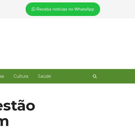
Receba notícias no WhatsApp
Open
ia
Cultura
Saúde
search
panel
estão
em