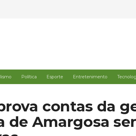
alismo
Política
Esporte
Entretenimento
Tecnolog
rova contas da g
ca de Amargosa s