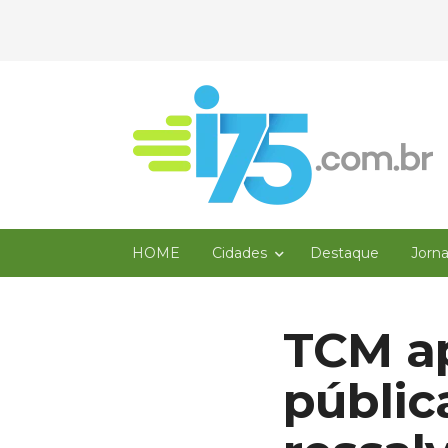
HOME
Cidades
Destaque
Jorn
TCM ap
públi