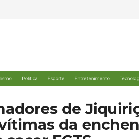
alismo
Política
Esporte
Entretenimento
Tecnolog
hadores de Jiquiri
vítimas da enchen