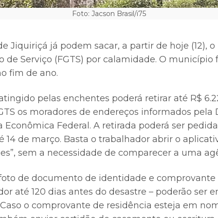
Foto: Jacson Brasil/i75
e Jiquiriçá já podem sacar, a partir de hoje (12), 
 de Serviço (FGTS) por calamidade. O município f
o fim de ano.
atingido pelas enchentes poderá retirar até R$ 6.
GTS os moradores de endereços informados pela D
a Econômica Federal. A retirada poderá ser pedid
é 14 de março. Basta o trabalhador abrir o aplicati
es”, sem a necessidade de comparecer a uma agê
foto de documento de identidade e comprovante 
or até 120 dias antes do desastre – poderão ser e
o. Caso o comprovante de residência esteja em no