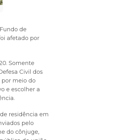
o Fundo de
oi afetado por
220. Somente
efesa Civil dos
a por meio do
vo e escolher a
ncia.
de residência em
nviados pelo
me do cônjuge,