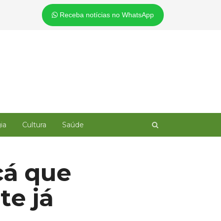
Receba notícias no WhatsApp
Open
ia
Cultura
Saúde
search
panel
çá que
te já