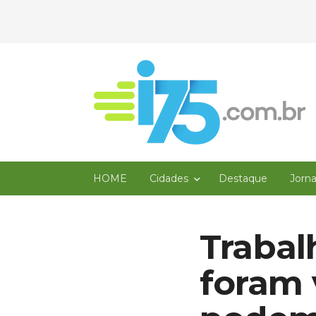
HOME
Cidades
Destaque
Jorn
Trabal
foram 