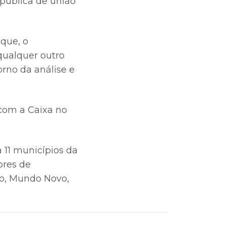
pública de união
que, o
qualquer outro
rno da análise e
com a Caixa no
 11 municípios da
ores de
eto, Mundo Novo,