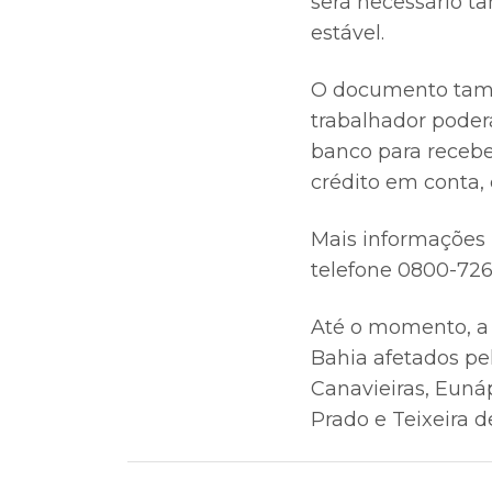
será necessário t
estável.
O documento també
trabalhador poder
banco para recebe
crédito em conta, 
Mais informações
telefone 0800-726
Até o momento, a 
Bahia afetados p
Canavieiras, Eunáp
Prado e Teixeira de