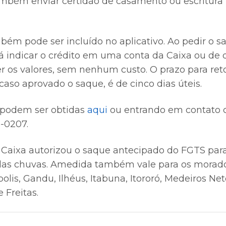
ambém enviar certidão de casamento ou escritura 
m pode ser incluído no aplicativo. Ao pedir o sa
á indicar o crédito em uma conta da Caixa ou de 
r os valores, sem nenhum custo. O prazo para reto
caso aprovado o saque, é de cinco dias úteis.
 podem ser obtidas
aqui
ou entrando em contato 
-0207.
Caixa autorizou o saque antecipado do FGTS para
elas chuvas. Amedida também vale para os morad
olis, Gandu, Ilhéus, Itabuna, Itororó, Medeiros N
 Freitas.