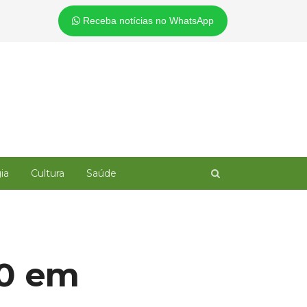
Receba notícias no WhatsApp
Open
ia
Cultura
Saúde
search
panel
e
30 em