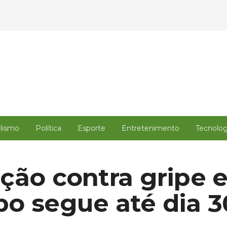
alismo
Política
Esporte
Entretenimento
Tecnolog
ção contra gripe 
o segue até dia 