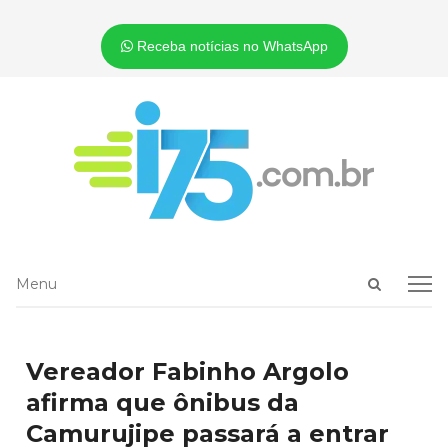
Receba notícias no WhatsApp
Open
Menu
Menu
search
panel
Vereador Fabinho Argolo
afirma que ônibus da
Camurujipe passará a entrar