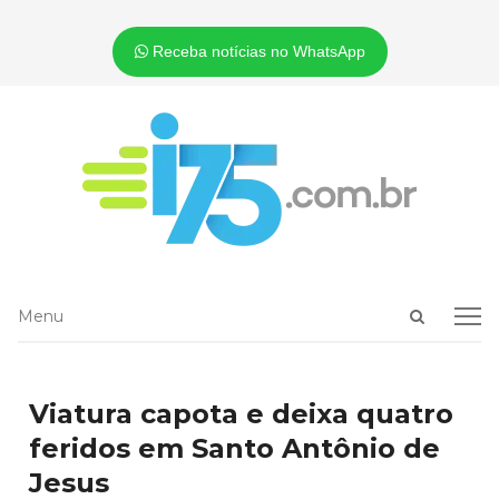
Receba notícias no WhatsApp
Open
Menu
Menu
search
panel
Viatura capota e deixa quatro
feridos em Santo Antônio de
Jesus