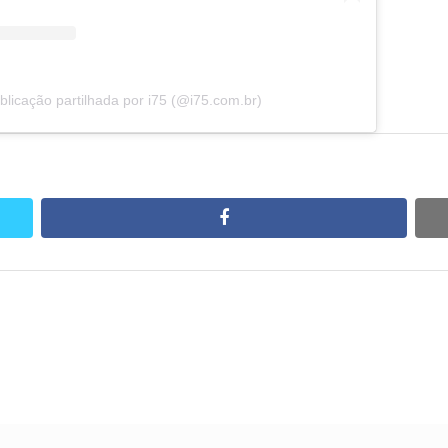
licação partilhada por i75 (@i75.com.br)
facebook