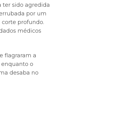
 ter sido agredida
 derrubada por um
 corte profundo.
uidados médicos
e flagraram a
, enquanto o
tima desaba no