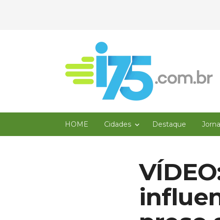
HOME
Cidades
Destaque
Jorn
VÍDEO
influe