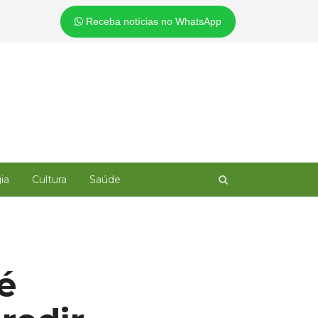
Receba notícias no WhatsApp
Open
ia
Cultura
Saúde
search
panel
é