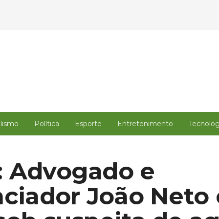
alismo
Política
Esporte
Entretenimento
Tecnolog
: Advogado e
nciador João Neto 