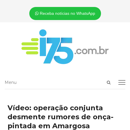
Receba notícias no WhatsApp
Open
Menu
Menu
search
panel
Vídeo: operação conjunta
desmente rumores de onça-
pintada em Amargosa