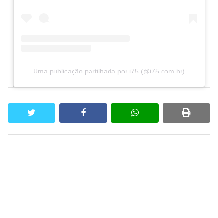
Uma publicação partilhada por i75 (@i75.com.br)
twitter
facebook
whatsapp
print