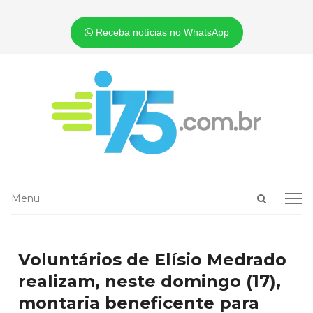
Receba notícias no WhatsApp
Open
Menu
Menu
search
panel
Voluntários de Elísio Medrado
realizam, neste domingo (17),
montaria beneficente para