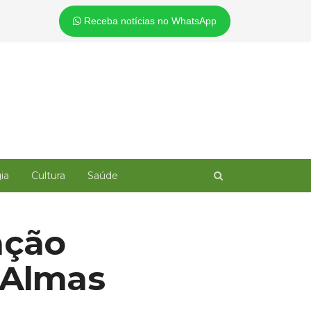
Receba notícias no WhatsApp
Open
ia
Cultura
Saúde
search
panel
ação
 Almas