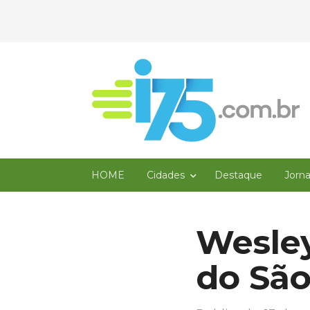
HOME
Cidades
Destaque
Jorn
Wesley
do São