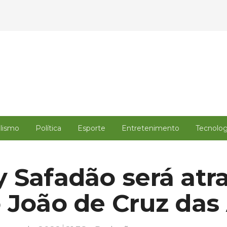
alismo
Política
Esporte
Entretenimento
Tecnolog
 Safadão será atr
 João de Cruz das