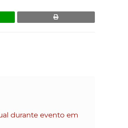
pp
print
dual durante evento em