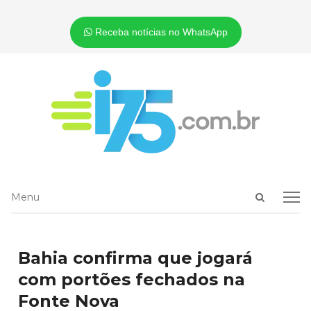
Receba notícias no WhatsApp
Open
Menu
Menu
search
panel
Bahia confirma que jogará
com portões fechados na
Fonte Nova