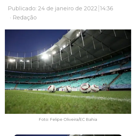
Publicado:
24 de janeiro de 2022
14:36
Author
Redação
Foto: Felipe Oliveira/EC Bahia