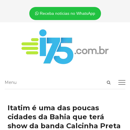
Receba notícias no WhatsApp
Open
Menu
Menu
search
panel
Itatim é uma das poucas
cidades da Bahia que terá
show da banda Calcinha Preta