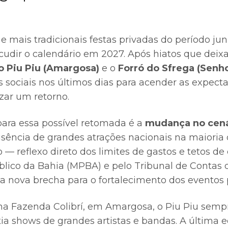
 mais tradicionais festas privadas do período ju
cudir o calendário em 2027. Após hiatos que dei
o Piu Piu (Amargosa)
e o
Forró do Sfrega
(Senh
s sociais nos últimos dias para acender as expecta
izar um retorno.
ara essa possível retomada é a
mudança no cen
sência de grandes atrações nacionais na maioria 
 — reflexo direto dos limites de gastos e tetos d
úblico da Bahia (MPBA) e pelo Tribunal de Contas 
 nova brecha para o fortalecimento dos eventos 
na Fazenda Colibrí, em Amargosa, o Piu Piu semp
tia shows de grandes artistas e bandas. A última 