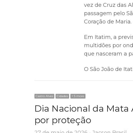
vez de Cruz das A
passagem pelo São
Coração de Maria.
Em Itatim, a previ
multidões por ond
que nasceram a pa
O São João de Itat
Castro Alves
Cidades
+ 5 more
Dia Nacional da Mata A
por proteção
Author
27 de maio de 2026
Jacson Brasil