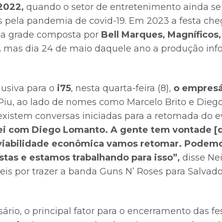
2022,
quando o setor de entretenimento ainda se
s pela pandemia de covid-19. Em 2023 a festa che
a grade composta por
Bell Marques, Magníficos
,
mas dia 24 de maio daquele ano a produção inf
usiva para o
i75
, nesta quarta-feira (8),
o empresár
 Piu, ao lado de nomes como Marcelo Brito e Dieg
existem conversas iniciadas para a retomada do 
ei com Diego Lomanto. A gente tem vontade [d
viabilidade econômica vamos retomar. Podemos
stas e estamos trabalhando para isso”,
disse Nei.
is por trazer a banda Guns N’ Roses para Salvador
rio, o principal fator para o encerramento das fe