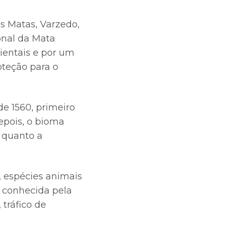
s Matas, Varzedo,
onal da Mata
bientais e por um
oteção para o
e 1560, primeiro
depois, o bioma
a quanto a
, espécies animais
o conhecida pela
tráfico de