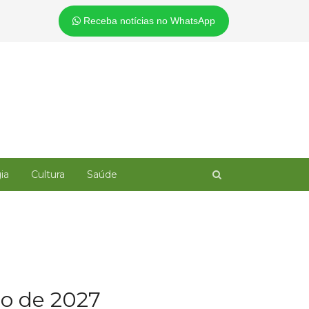
Receba notícias no WhatsApp
Open
ia
Cultura
Saúde
search
panel
ão de 2027