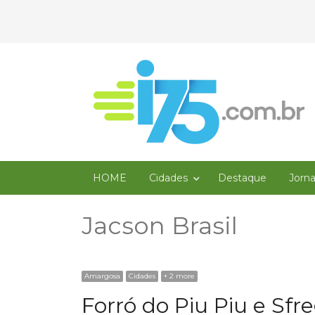
HOME
Cidades
Destaque
Jorn
Jacson Brasil
Amargosa
Cidades
+ 2 more
Forró do Piu Piu e Sf