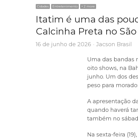
Cidades
Entretenimento
+ 2 more
Itatim é uma das pou
Calcinha Preta no São
Author
16 de junho de 2026
Jacson Brasil
Uma das bandas ma
oito shows, na Ba
junho. Um dos des
peso para moradore
A apresentação da
quando haverá tam
também no sábado
Na sexta-feira (1