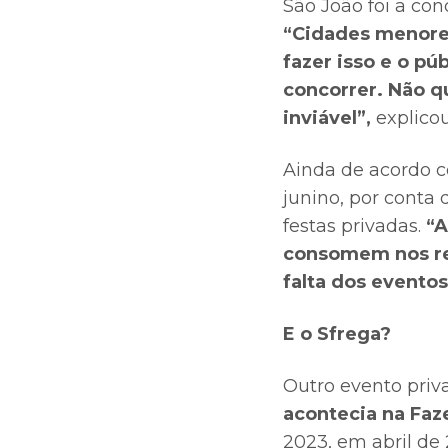
São João foi a con
“Cidades menores
fazer isso e o pú
concorrer. Não q
inviável”,
explicou
Ainda de acordo c
junino, por conta 
festas privadas.
“A
consomem nos res
falta dos eventos
E o Sfrega?
Outro evento priv
acontecia na Faz
2023, em abril de 