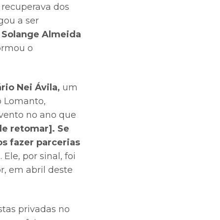
 recuperava dos
gou a ser
, Solange Almeida
ormou o
io Nei Ávila,
um
o Lomanto,
evento no ano que
e retomar]. Se
 fazer parcerias
 Ele, por sinal, foi
, em abril deste
stas privadas no