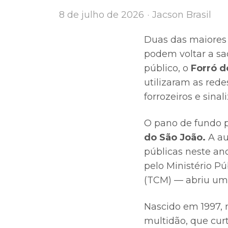
Author
8 de julho de 2026
Jacson Brasil
Duas das maiores e
podem voltar a sa
público, o
Forró d
utilizaram as rede
forrozeiros e sinal
O pano de fundo p
do São João.
A au
públicas neste ano
pelo Ministério P
(TCM) — abriu uma
Nascido em 1997, 
multidão, que cur