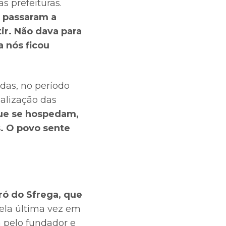
s prefeituras.
, passaram a
tir. Não dava para
 nós ficou
das, no período
ealização das
que se hospedam,
. O povo sente
ró do Sfrega, que
ela última vez em
a pelo fundador e