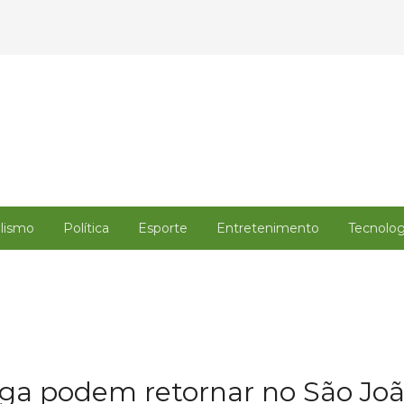
alismo
Política
Esporte
Entretenimento
Tecnolog
rega podem retornar no São Jo