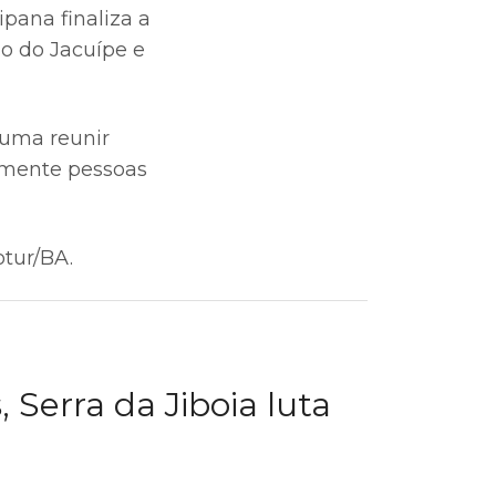
pana finaliza a
o do Jacuípe e
tuma reunir
lmente pessoas
otur/BA.
 Serra da Jiboia luta