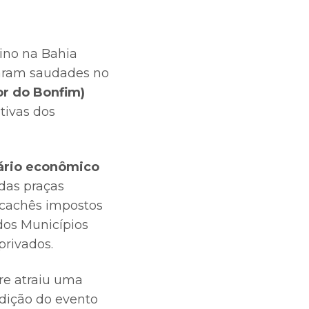
nino na Bahia
xaram saudades no
or do Bonfim)
tivas dos
ário econômico
das praças
e cachês impostos
dos Municípios
privados.
re atraiu uma
edição do evento