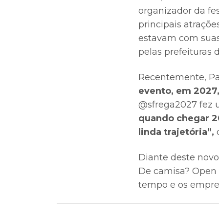
organizador da fes
principais atraçõe
estavam com suas
pelas prefeituras 
Recentemente, Pa
evento, em 2027
@sfrega2027 fez u
quando chegar 20
linda trajetória”,
d
Diante deste novo 
De camisa? Open Ba
tempo e os empres