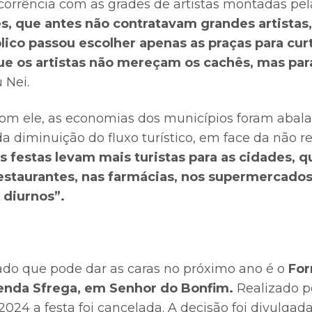
corrência com as grades de artistas montadas pela
, que antes não contratavam grandes artistas
blico passou escolher apenas as praças para cur
ue os artistas não mereçam os cachês, mas para
 Nei.
om ele, as economias dos municípios foram abala
da diminuição do fluxo turístico, em face da não r
s festas levam mais turistas para as cidades, 
taurantes, nas farmácias, nos supermercados
 diurnos”.
ado que pode dar as caras no próximo ano é o
For
enda Sfrega, em Senhor do Bonfim.
Realizado p
2024 a festa foi cancelada. A decisão foi divulgad