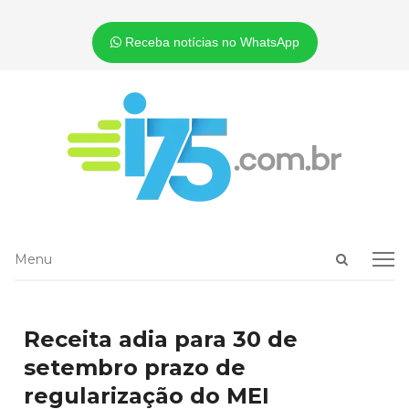
Receba notícias no WhatsApp
Open
Menu
Menu
search
panel
Receita adia para 30 de
setembro prazo de
regularização do MEI