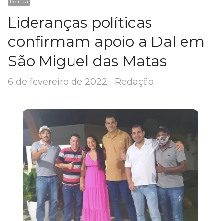
Política
Lideranças políticas
confirmam apoio a Dal em
São Miguel das Matas
Author
6 de fevereiro de 2022
Redação