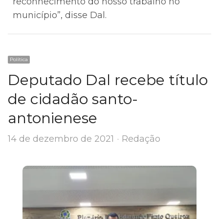
reconhecimento do nosso trabalho no
município”, disse Dal.
Política
Deputado Dal recebe título
de cidadão santo-
antonienese
Author
14 de dezembro de 2021
Redação