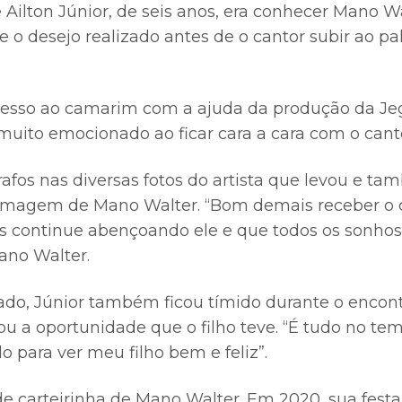
Ailton Júnior, de seis anos, era conhecer Mano Wa
eve o desejo realizado antes de o cantor subir ao 
cesso ao camarim com a ajuda da produção da Je
muito emocionado ao ficar cara a cara com o cant
afos nas diversas fotos do artista que levou e t
imagem de Mano Walter. “Bom demais receber o 
s continue abençoando ele e que todos os sonho
ano Walter.
o, Júnior também ficou tímido durante o encontro
u a oportunidade que o filho teve. “É tudo no te
 para ver meu filho bem e feliz”.
 de carteirinha de Mano Walter. Em 2020, sua festa