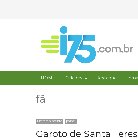
HOME
Cidades
Destaque
Jorn
fã
Entretenimento
painel
Garoto de Santa Teres