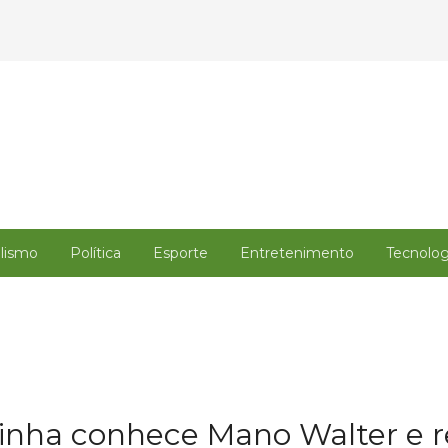
alismo
Política
Esporte
Entretenimento
Tecnolog
inha conhece Mano Walter e r