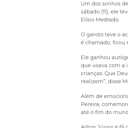
Um dos sonhos de 
sábado (11), ele t
Elísio Medrado.
O garoto teve o a
é chamado, ficou 
Ele ganhou autógr
que usava com a 
crianças. Que Deu
realizem”, disse M
Além de emocionad
Pereira, comemoro
até o fim do mundo
Ailton Júnior é fã