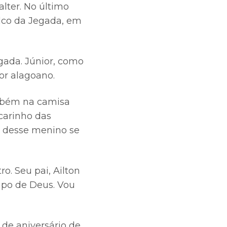
lter. No último
palco da Jegada, em
gada. Júnior, como
or alagoano.
ambém na camisa
carinho das
s desse menino se
. Seu pai, Ailton
mpo de Deus. Vou
 de aniversário de