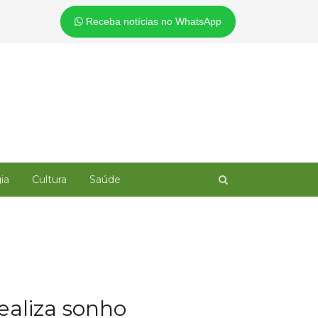
Receba notícias no WhatsApp
Open
ia
Cultura
Saúde
search
panel
ealiza sonho